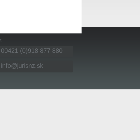
t
00421 (0)918 877 880
info@jurisnz.sk