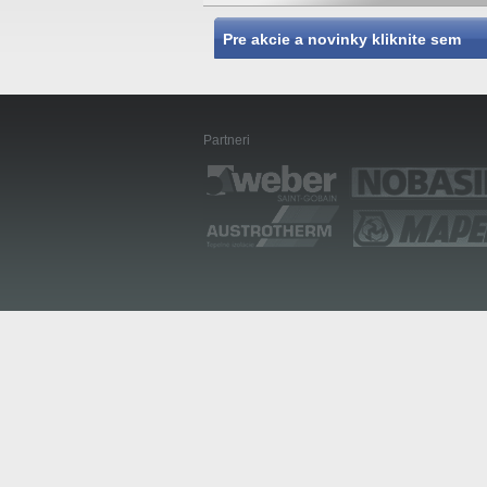
Pre akcie a novinky kliknite sem
Partneri