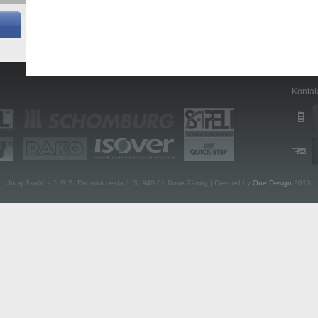
Kontak
Juraj Szabó - JURIS, Dvorská cesta č. 3, 940 01 Nové Zámky | Created by
One Design
2010