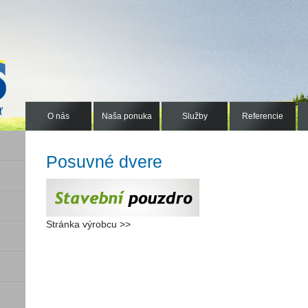
O nás
Naša ponuka
Služby
Referencie
Posuvné dvere
Stránka výrobcu >>