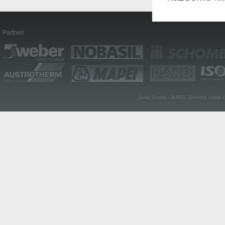
Partneri
Juraj Szabó - JURIS, Dvorská cesta 