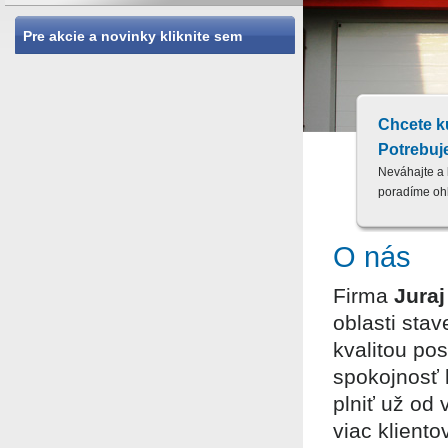
Pre akcie a novinky kliknite sem
Chcete k
Potrebuj
Neváhajte a 
poradíme oh
O nás
Firma
Juraj
oblasti sta
kvalitou po
spokojnosť k
plniť už od 
viac klientov