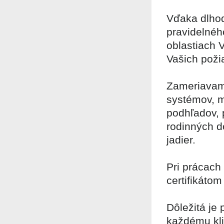
Vďaka dlhod
pravidelnéh
oblastiach
Vašich poži
Zameriavam
systémov, 
podhľadov, 
rodinných d
jadier.
Pri prácach
certifikáto
Dôležitá je 
každému kli